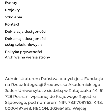
Eventy
Projekty
Szkolenia
Kontakt
Deklaracja dostępności
Deklaracja dostępności
usług szkoleniowych
Polityka prywatności
Archiwalna wersja strony
Administratorem Państwa danych jest Fun­da­cja
na Rzecz In­te­gra­cji Śro­do­wi­ska Aka­de­mic­kie­go
Jeden Uni­wer­sy­tet z siedzibą w Ratajczaka 44, 61-
728 Poznań, wpisanej do Krajowego Rejestru
Sądowego, pod numerem NIP: 7831709762. KRS:
0000497548. REGON: 302654512. Więcej