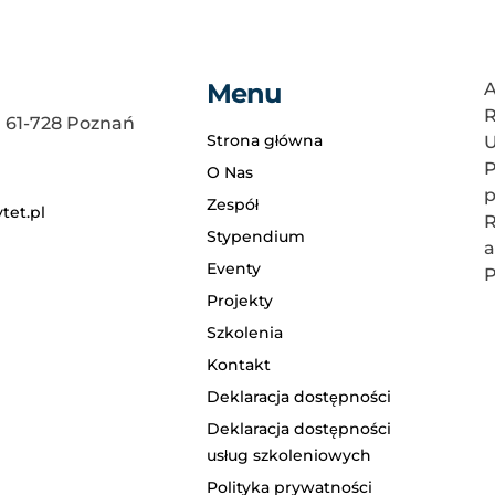
Menu
A
R
, 61-728 Poznań
Strona główna
U
P
O Nas
p
Zespół
tet.pl
R
Stypendium
a
Eventy
P
Projekty
Szkolenia
Kontakt
Deklaracja dostępności
Deklaracja dostępności
usług szkoleniowych
Polityka prywatności