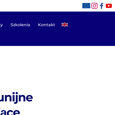
ty
Szkolenia
Kontakt
unijne
jące