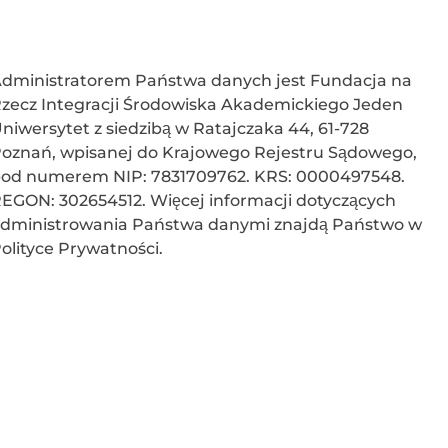
dministratorem Państwa danych jest Fun­da­cja na
zecz In­te­gra­cji Śro­do­wi­ska Aka­de­mic­kie­go Jeden
ni­wer­sy­tet z siedzibą w Ratajczaka 44, 61-728
oznań, wpisanej do Krajowego Rejestru Sądowego,
od numerem NIP: 7831709762. KRS: 0000497548.
EGON: 302654512. Więcej informacji dotyczących
dministrowania Państwa danymi znajdą Państwo w
olityce Prywatności.