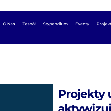
O Nas
Zespół
Stypendium
Eventy
Projek
Projekty 
aktywizu